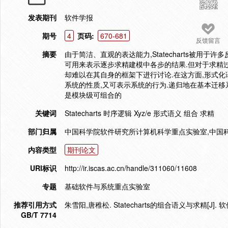
发表期刊
软件学报
期号
4
页码:
670-681
反馈留言
摘要
由于简洁、直观的表达能力,Statecharts被用于许
可用来表示逐步求精建模中各步的结果.但对于求精
却难以在其自身的框架下进行讨论.在这方面,形式化语
系统的性质,又可表示系统的行为.递归地在基本迁移系统上
是模块级可组合的
关键词
Statecharts 时序逻辑 Xyz/e 形式语义 组合 求精
部门归属
中国科学院软件研究所计算机科学重点实验室,中国科学院
内容类型
期刊论文
URI标识
http://ir.iscas.ac.cn/handle/311060/11608
专题
基础软件与系统重点实验室
推荐引用方式
朱雪阳,唐稚松. Statecharts的组合语义与求精[J]. 软件学
GB/T 7714