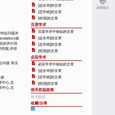
[赵永华]的文章
反馈留言
[迟学斌]的文章
[程强]的文章
百度学术
百度学术中相似的文章
阵特征问题并
[赵永华]的文章
ation)操
化的并行块
[迟学斌]的文章
的性能,并得
[程强]的文章
必应学术
特征问题 算法
必应学术中相似的文章
[赵永华]的文章
[迟学斌]的文章
,德
算中心,北
[程强]的文章
算中心,北
相关权益政策
暂无数据
收藏/分享