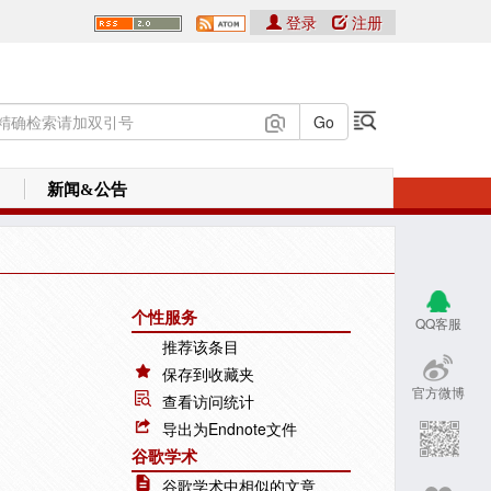
登录
注册
新闻&公告
个性服务
QQ客服
推荐该条目
保存到收藏夹
官方微博
查看访问统计
导出为Endnote文件
谷歌学术
谷歌学术中相似的文章