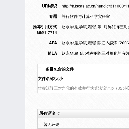
URI标识
http://ir.iscas.ac.cn/handle/311060/
专题
并行软件与计算科学实验室
推荐引用方式
赵永华,迟学斌,程强,等. 对称矩阵三对角化
GB/T 7714
APA
赵永华,迟学斌,程强,陈江,&赵涛.(2
MLA
赵永华,et al."对称矩阵三对角化的有
条目包含的文件
文件名称/大小
对称矩阵三对角化的有效并行块算法设计.p（325K
所有评论
(0)
暂无评论