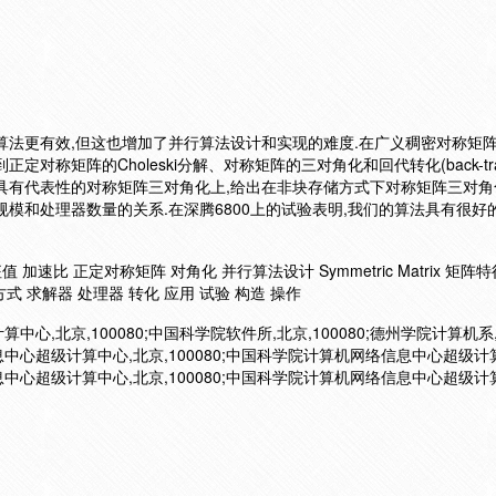
算法更有效,但这也增加了并行算法设计和实现的难度.在广义稠密对称矩
称矩阵的Choleski分解、对称矩阵的三对角化和回代转化(back-transl
具有代表性的对称矩阵三对角化上,给出在非块存储方式下对称矩阵三对角
模和处理器数量的关系.在深腾6800上的试验表明,我们的算法具有很好
加速比 正定对称矩阵 对角化 并行算法设计 Symmetric Matrix 矩阵
式 求解器 处理器 转化 应用 试验 构造 操作
,北京,100080;中国科学院软件所,北京,100080;德州学院计算机系
信息中心超级计算中心,北京,100080;中国科学院计算机网络信息中心超级计
信息中心超级计算中心,北京,100080;中国科学院计算机网络信息中心超级计