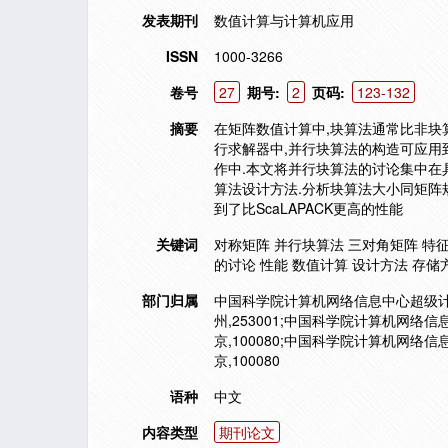
发表期刊
数值计算与计算机应用
ISSN
1000-3266
卷号
27
期号:
2
页码:
123-132
摘要
在矩阵数值计算中,块算法通常比非块
行求解器中,并行块算法的构造可应用到正定对
作中.本文将并行块算法的讨论集中在
算法设计方法.分析块算法大小同矩阵规
到了比ScaLAPACK更高的性能
关键词
对称矩阵 并行块算法 三对角矩阵 特征值 
的讨论 性能 数值计算 设计方法 存储方
部门归属
中国科学院计算机网络信息中心超级计算中心
州,253001;中国科学院计算机网络
京,100080;中国科学院计算机网络
京,100080
语种
中文
内容类型
期刊论文