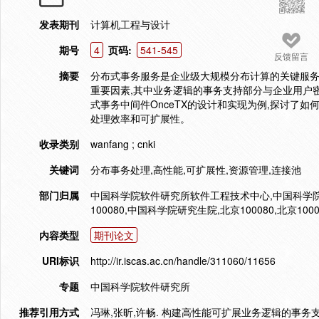
发表期刊
计算机工程与设计
期号
4
页码:
541-545
反馈留言
摘要
分布式事务服务是企业级大规模分布计算的关键服务
重要因素,其中业务逻辑的事务支持部分与企业用户密
式事务中间件OnceTX的设计和实现为例,探讨了
处理效率和可扩展性。
收录类别
wanfang ; cnki
关键词
分布事务处理,高性能,可扩展性,资源管理,连接池
部门归属
中国科学院软件研究所软件工程技术中心,中国科学
100080,中国科学院研究生院,北京100080,北京10
内容类型
期刊论文
URI标识
http://ir.iscas.ac.cn/handle/311060/11656
专题
中国科学院软件研究所
推荐引用方式
冯琳,张昕,许畅. 构建高性能可扩展业务逻辑的事务支持[J].