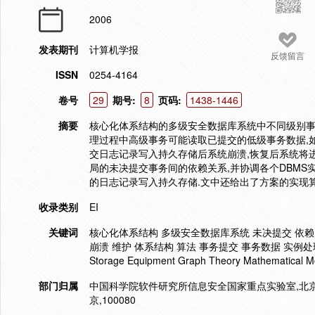
2006
发表期刊
计算机学报
反馈留言
ISSN
0254-4164
卷号
29
期号:
8
页码:
1438-1446
摘要
核心化体系结构的多级安全数据库系统中不同级别事务
理过程中高级事务可能读取已提交的低级事务数据,
交日志记录写入持久存储后系统崩溃,恢复后系统将
局的未决提交事务间的依赖关系,并协调各个DBMS
的日志记录写入持久存储.文中还给出了方案的实现算
收录类别
EI
关键词
核心化体系结构 多级安全数据库系统 未决提交 依赖图
崩溃 维护 体系结构 算法 事务提交 事务数据 实例处理 分析论证
Storage Equipment Graph Theory Mathematical Mo
部门归属
中国科学院软件研究所信息安全国家重点实验室,北京,
京,100080