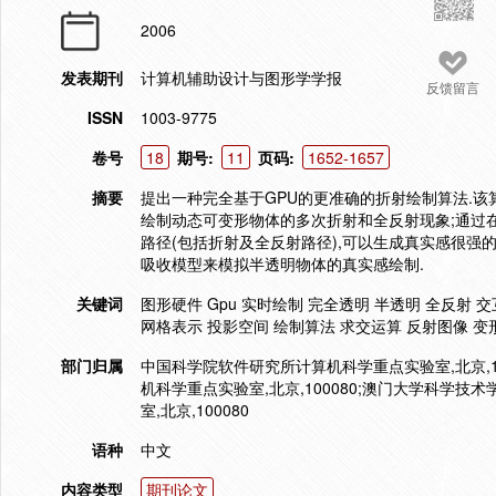
2006
发表期刊
计算机辅助设计与图形学学报
反馈留言
ISSN
1003-9775
卷号
18
期号:
11
页码:
1652-1657
摘要
提出一种完全基于GPU的更准确的折射绘制算法.该
绘制动态可变形物体的多次折射和全反射现象;通过
路径(包括折射及全反射路径),可以生成真实感很强
吸收模型来模拟半透明物体的真实感绘制.
关键词
图形硬件 Gpu 实时绘制 完全透明 半透明 全反射 
网格表示 投影空间 绘制算法 求交运算 反射图像 变形
部门归属
中国科学院软件研究所计算机科学重点实验室,北京,10
机科学重点实验室,北京,100080;澳门大学科学
室,北京,100080
语种
中文
内容类型
期刊论文