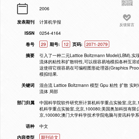
2006
发表期刊
计算机学报
反馈留言
ISSN
0254-4164
卷号
29
期号:
12
页码:
2071-2079
摘要
引入了一种二元Lattice Boltzmann Mode
流体的粘性和扩散特性,可以很容易地模拟各种互溶或
这使得它很容易在可编程图形处理器(Graphics Pro
模拟结果.
关键词
混合流 Lattice Boltzmann 模型 Gpu 粘性
流体 局部
部门归属
中国科学院软件研究所计算机科学重点实验室,北京,10
机科学重点实验室,北京,100080;美国奥加科技有限
京,100080;澳门大学科学技术学院电脑与资讯科学系
语种
中文
内容类型
期刊论文