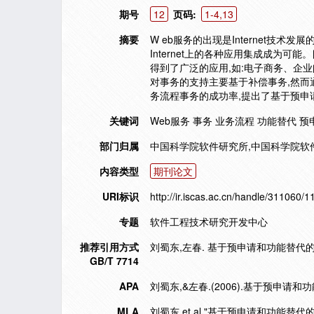
期号
12
页码:
1-4,13
摘要
W eb服务的出现是Internet技
Internet上的各种应用集成成为可
得到了广泛的应用,如:电子商务、企
对事务的支持主要基于补偿事务,然而
务流程事务的成功率,提出了基于预申
关键词
Web服务 事务 业务流程 功能替代 预
部门归属
中国科学院软件研究所,中国科学院软件研究
内容类型
期刊论文
URI标识
http://ir.iscas.ac.cn/handle/311060/
专题
软件工程技术研究开发中心
推荐引用方式
刘蜀东,左春. 基于预申请和功能替代的Web
GB/T 7714
APA
刘蜀东,&左春.(2006).基于预申请
MLA
刘蜀东,et al."基于预申请和功能替代