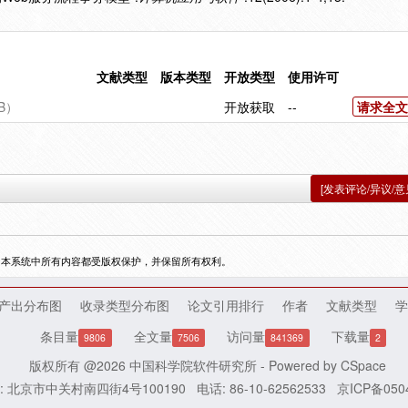
文献类型
版本类型
开放类型
使用许可
B）
开放获取
--
请求全文
[发表评论/异议/意
，本系统中所有内容都受版权保护，并保留所有权利。
产出分布图
收录类型分布图
论文引用排行
作者
文献类型
学
条目量
全文量
访问量
下载量
9806
7506
841369
2
版权所有 @2026
中国科学院软件研究所
- Powered by
CSpace
: 北京市中关村南四街4号100190
电话: 86-10-62562533
京ICP备050