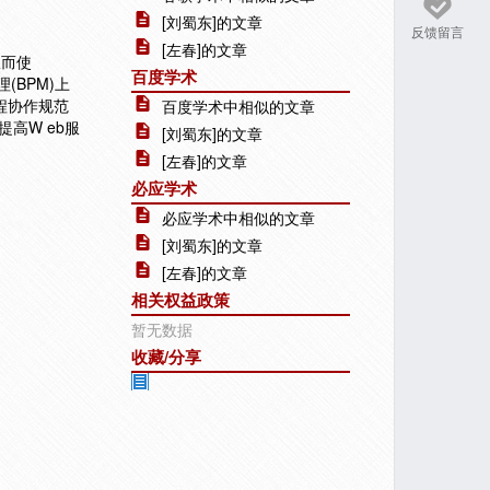
[刘蜀东]的文章
反馈留言
[左春]的文章
从而使
百度学术
(BPM)上
程协作规范
百度学术中相似的文章
高W eb服
[刘蜀东]的文章
[左春]的文章
必应学术
必应学术中相似的文章
[刘蜀东]的文章
[左春]的文章
相关权益政策
暂无数据
收藏/分享