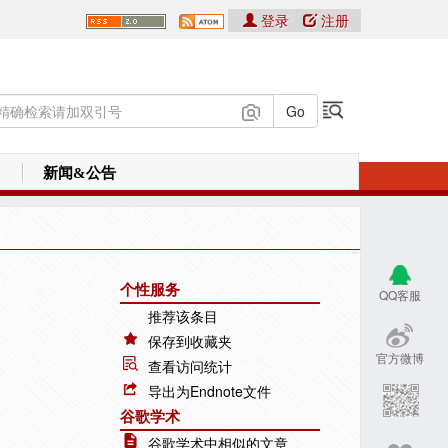
登录
注册
新闻&公告
个性服务
QQ客服
推荐该条目
保存到收藏夹
官方微博
查看访问统计
导出为Endnote文件
谷歌学术
谷歌学术中相似的文章