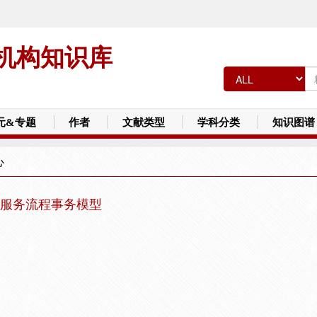
机构知识库
元&专题
作者
文献类型
学科分类
知识图谱
心
b服务流程事务模型