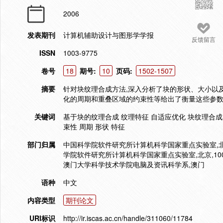
2006
发表期刊
计算机辅助设计与图形学学报
反馈留言
ISSN
1003-9775
卷号
18
期号:
10
页码:
1502-1507
摘要
针对块纹理合成方法,深入分析了块的形状、大小以
化的周期和重叠区域的约束性等给出了衡量这些参数
关键词
基于块的纹理合成 纹理特征 自适应优化 块纹理合成 
束性 周期 形状 特征
部门归属
中国科学院软件研究所计算机科学国家重点实验室,北京,
学院软件研究所计算机科学国家重点实验室,北京,100
澳门大学科学技术学院电脑及资讯科学系,澳门
语种
中文
内容类型
期刊论文
URI标识
http://ir.iscas.ac.cn/handle/311060/11784