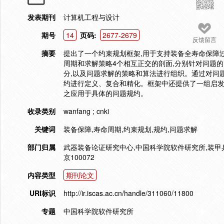
发表期刊
计算机工程与设计
期号
14
页码:
2677-2679
反馈留言
摘要
提出了一个约束规划框架,用于支持装备全寿命保障
周期和求解策略4个相互正交的剖面,分别针对问题的
分,以及问题求解的策略和算法进行组织。通过对问
约进行定义、复合和精化。框架中还提供了一组启发
之应用于具体的问题规约。
收录类别
wanfang ; cnki
关键词
装备保障,寿命周期,约束规划,规约,问题求解
部门归属
武器装备论证研究中心,中国科学院软件研究所,装甲兵工程学
京100072
内容类型
期刊论文
URI标识
http://ir.iscas.ac.cn/handle/311060/11800
专题
中国科学院软件研究所