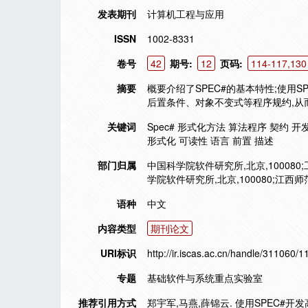
发表期刊
计算机工程与应用
ISSN
1002-8331
卷号
42
期号:
12
页码:
114-117,130
摘要
概要介绍了SPEC#的基本特性;使用
后置条件、对象不变式等程序规约,从
关键词
Spec# 形式化方法 算法程序 契约 
形式化 可读性 语言 前置 描述
部门归属
中国科学院软件研究所,北京,100080;
学院软件研究所,北京,100080;江西
语种
中文
内容类型
期刊论文
URI标识
http://ir.iscas.ac.cn/handle/311060/
专题
基础软件与系统重点实验室
推荐引用方式
郑宇军,马燕,薛锦云. 使用SPEC#开发高可靠