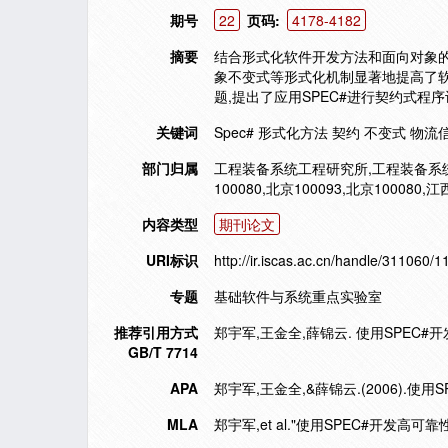
期号
22
页码:
4178-4182
摘要
结合形式化软件开发方法和面向对象的
象不变式等形式化机制显著地提高了
题,提出了应用SPEC#进行契约式
关键词
Spec# 形式化方法 契约 不变式 物
部门归属
工程装备系统工程研究所,工程装备系统
100080,北京100093,北京1000
内容类型
期刊论文
URI标识
http://ir.iscas.ac.cn/handle/311060/
专题
基础软件与系统重点实验室
推荐引用方式
郑宇军,王金全,薛锦云. 使用SPEC#开发高
GB/T 7714
APA
郑宇军,王金全,&薛锦云.(2006).使
MLA
郑宇军,et al."使用SPEC#开发高可