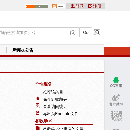
登录
注册
新闻&公告
个性服务
QQ客服
推荐该条目
保存到收藏夹
官方微博
查看访问统计
导出为Endnote文件
谷歌学术
谷歌学术中相似的文章