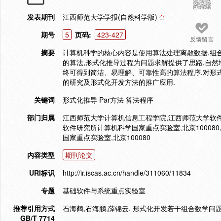
发表期刊
江西师范大学学报(自然科学版)
期号
5
页码:
423-427
反馈留言
摘要
计算机科学的核心内容是使用算法处理离散数据,组合
的算法,形式化推导过程为问题求解提供了思路,自然
终可得到简洁、易理解、可靠性高的算法程序.对形
的研究及形式化开发方法的推广应用.
关键词
形式化推导 Par方法 算法程序
部门归属
江西师范大学计算机信息工程学院,江西师范大学软件学
软件研究所计算机科学国家重点实验室,北京100080,
国家重点实验室,北京100080
内容类型
期刊论文
URI标识
http://ir.iscas.ac.cn/handle/311060/11834
专题
基础软件与系统重点实验室
推荐引用方式
石海鹤,石海鹏,薛锦云. 形式化开发若干组合数学问题的算法[
GB/T 7714