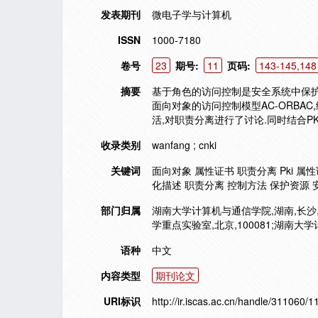
发表期刊
微电子学与计算机
ISSN
1000-7180
卷号
23
期号:
11
页码:
143-145,148
摘要
基于角色的访问控制是安全系统中保护资
面向对象的访问控制模型AC-ORBA
活,对职责分离进行了讨论.同时结合P
收录类别
wanfang ; cnki
关键词
面向对象 属性证书 职责分离 Pki 属性证书
化描述 职责分离 控制方法 保护资源 
部门归属
湖南大学计算机与通信学院,湖南,长沙,4
学重点实验室,北京,100081;湖南大学
语种
中文
内容类型
期刊论文
URI标识
http://ir.iscas.ac.cn/handle/311060/