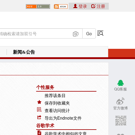
登录
注册
新闻&公告
个性服务
QQ客服
推荐该条目
保存到收藏夹
官方微博
查看访问统计
导出为Endnote文件
谷歌学术
谷歌学术中相似的文章