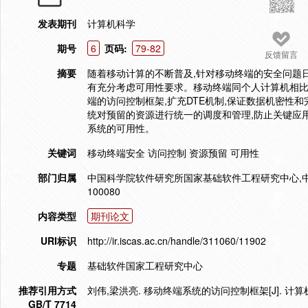
发表期刊
计算机科学
期号
6
页码:
79-82
反馈留言
摘要
随着移动计算的不断普及,针对移动终端的安全问题
有充分考虑可用性要求。移动终端同个人计算机相比
端的访问控制框架,扩充DTE机制,保证数据机密性和
统对预留的资源进行统一的调度和管理,防止关键应
系统的可用性。
关键词
移动终端安全 访问控制 资源预留 可用性
部门归属
中国科学院软件研究所国家基础软件工程研究中心,中
100080
内容类型
期刊论文
URI标识
http://ir.iscas.ac.cn/handle/311060/11902
专题
基础软件国家工程研究中心
推荐引用方式
刘伟,梁洪亮. 移动终端系统的访问控制框架[J]. 计算机科学,
GB/T 7714