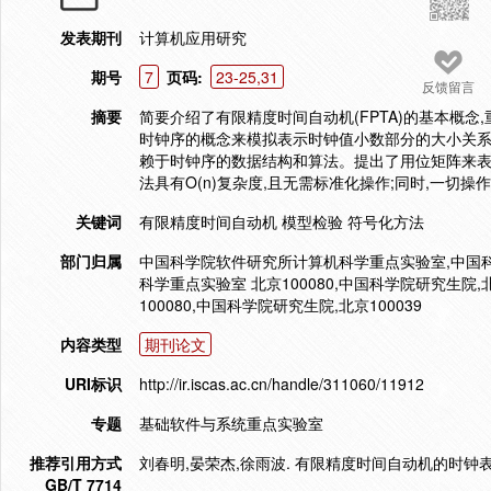
发表期刊
计算机应用研究
期号
7
页码:
23-25,31
反馈留言
摘要
简要介绍了有限精度时间自动机(FPTA)的基本概念,
时钟序的概念来模拟表示时钟值小数部分的大小关系,
赖于时钟序的数据结构和算法。提出了用位矩阵来表示时钟序的
法具有O(n)复杂度,且无需标准化操作;同时,一切
关键词
有限精度时间自动机 模型检验 符号化方法
部门归属
中国科学院软件研究所计算机科学重点实验室,中国
科学重点实验室 北京100080,中国科学院研究生院,北京
100080,中国科学院研究生院,北京100039
内容类型
期刊论文
URI标识
http://ir.iscas.ac.cn/handle/311060/11912
专题
基础软件与系统重点实验室
推荐引用方式
刘春明,晏荣杰,徐雨波. 有限精度时间自动机的时钟表示[J].
GB/T 7714