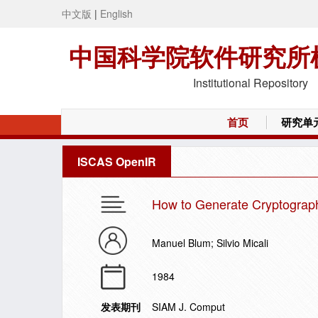
中文版
|
English
中国科学院软件研究所
Institutional Repository
首页
研究单
ISCAS OpenIR
How to Generate Cryptograph
Manuel Blum; Silvio Micali
1984
发表期刊
SIAM J. Comput