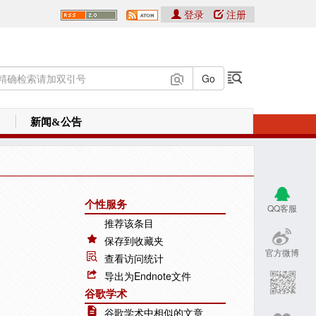
登录
注册
新闻&公告
个性服务
QQ客服
推荐该条目
保存到收藏夹
官方微博
查看访问统计
导出为Endnote文件
谷歌学术
谷歌学术中相似的文章