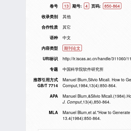
卷号
13
期号:
4
页码:
850-864
收录类别
其他
合作性质
其它
语种
中文
内容类型
期刊论文
URI标识
http://ir.iscas.ac.cn/handle/311060/1
专题
中国科学院软件研究所
推荐引用方式
Manuel Blum,Silvio Micali. How to G
GB/T 7714
Comput,1984,13(4):850-864.
APA
Manuel Blum,&Silvio Micali.(1984).
J. Comput
,13(4),850-864.
MLA
Manuel Blum,et al."How to Generate
13.4(1984):850-864.