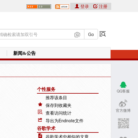
登录
注册
新闻&公告
个性服务
QQ客服
推荐该条目
保存到收藏夹
官方微博
查看访问统计
导出为Endnote文件
谷歌学术
谷歌学术中相似的文章