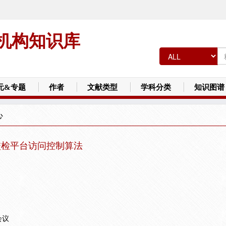
机构知识库
元&专题
作者
文献类型
学科分类
知识图谱
心
校检平台访问控制算法
会议