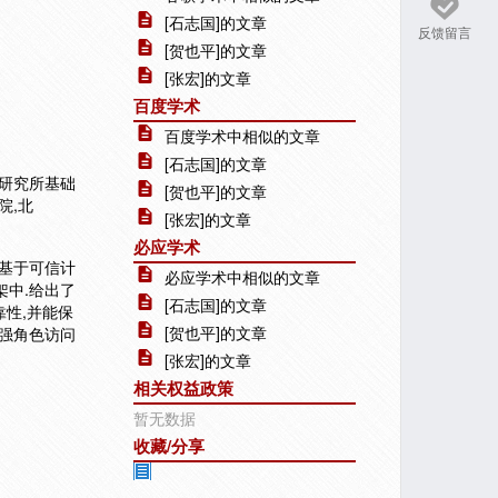
[石志国]的文章
反馈留言
[贺也平]的文章
[张宏]的文章
百度学术
百度学术中相似的文章
[石志国]的文章
件研究所基础
[贺也平]的文章
院,北
[张宏]的文章
必应学术
基于可信计
必应学术中相似的文章
架中.给出了
[石志国]的文章
性,并能保
[贺也平]的文章
强角色访问
[张宏]的文章
相关权益政策
暂无数据
收藏/分享