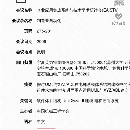
会议名称
企业应用集成系统与技术学术研讨会(EAIST6)
会议录名称
制造业自动化
反馈留言
页码
275-281
会议日期
2006
会议地点
昆明
部门归属
宁夏英力特集团信息公司,银川,750001;苏州大学,
实验室,北京,100080;中国科学院软件所,计算机科学重
夏石嘴山电厂,石嘴山,753202
摘要
探讨UML与XYZ/ADL在电梯系统体系结构建模中的
组件求精的方法,进而重点运用UML与XYZ/ADL
关键词
软件体系结构 Uml Xyz/adl 建模 电梯控制系统
主办者
中国机械工程学会
语种
中文