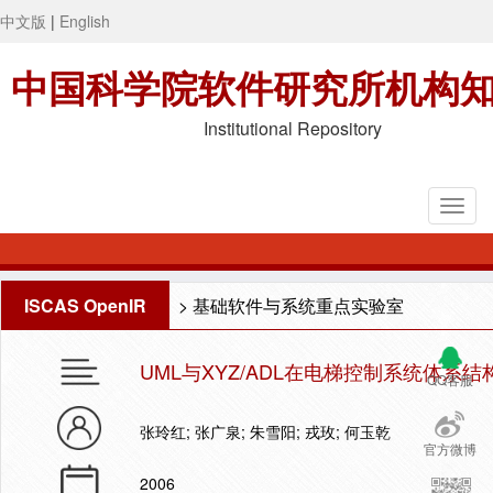
中文版
|
English
中国科学院软件研究所机构
Institutional Repository
ISCAS OpenIR
>
基础软件与系统重点实验室
UML与XYZ/ADL在电梯控制系统体系
QQ客服
张玲红; 张广泉; 朱雪阳; 戎玫; 何玉乾
官方微博
2006