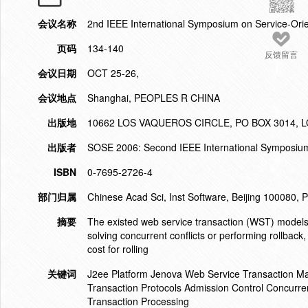
会议名称
2nd IEEE International Symposium on Service-Ori
页码
134-140
反馈留言
会议日期
OCT 25-26,
会议地点
Shanghai, PEOPLES R CHINA
出版地
10662 LOS VAQUEROS CIRCLE, PO BOX 3014, L
出版者
SOSE 2006: Second IEEE International Symposium
ISBN
0-7695-2726-4
部门归属
Chinese Acad Sci, Inst Software, Beijing 100080, 
摘要
The existed web service transaction (WST) model
solving concurrent conflicts or performing rollback
cost for rolling
关键词
J2ee Platform Jenova Web Service Transaction 
Transaction Protocols Admission Control Concurre
Transaction Processing