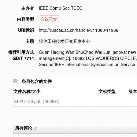
主办者
IEEE Comp Soc TCEC
内容类型
会议论文
URI标识
http://ir.iscas.ac.cn/handle/311060/11966
专题
软件工程技术研究开发中心
推荐引用方式
Guan Heqing,Wan ShuChao,Wei Jun. jenova: new ap
GB/T 7714
management[C]. 10662 LOS VAQUEROS CIRCLE,
Second IEEE International Symposium on Service
条目包含的文件
文件名称/大小
文献类型
版本
04027129.pdf（308KB）
所有评论
(0)