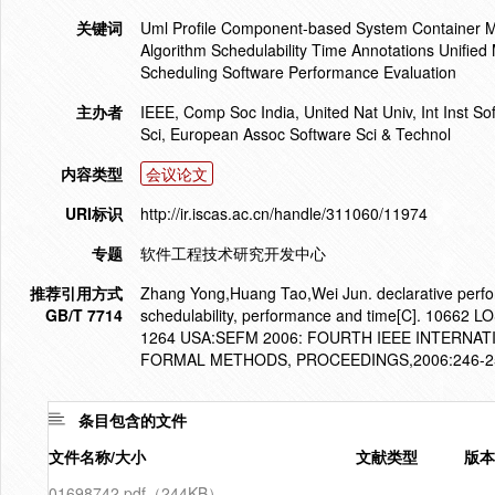
关键词
Uml Profile Component-based System Container M
Algorithm Schedulability Time Annotations Unifi
Scheduling Software Performance Evaluation
主办者
IEEE, Comp Soc India, United Nat Univ, Int Inst 
Sci, European Assoc Software Sci & Technol
内容类型
会议论文
URI标识
http://ir.iscas.ac.cn/handle/311060/11974
专题
软件工程技术研究开发中心
推荐引用方式
Zhang Yong,Huang Tao,Wei Jun. declarative perfo
GB/T 7714
schedulability, performance and time[C]. 106
1264 USA:SEFM 2006: FOURTH IEEE INTERN
FORMAL METHODS, PROCEEDINGS,2006:246-2
条目包含的文件
文件名称/大小
文献类型
版本
01698742.pdf（244KB）