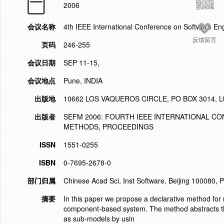
2006
会议名称
4th IEEE International Conference on Software E
反馈留言
页码
246-255
会议日期
SEP 11-15,
会议地点
Pune, INDIA
出版地
10662 LOS VAQUEROS CIRCLE, PO BOX 3014, L
出版者
SEFM 2006: FOURTH IEEE INTERNATIONAL 
METHODS, PROCEEDINGS
ISSN
1551-0255
ISBN
0-7695-2678-0
部门归属
Chinese Acad Sci, Inst Software, Beijing 100080, 
摘要
In this paper we propose a declarative method for
component-based system. The method abstracts th
as sub-models by usin