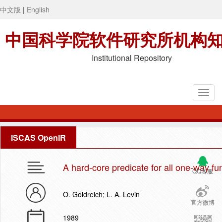
中文版
|
English
中国科学院软件研究所机构
Institutional Repository
ISCAS OpenIR
A hard-core predicate for all one-way fu
QQ客服
O. Goldreich; L. A. Levin
官方微博
1989