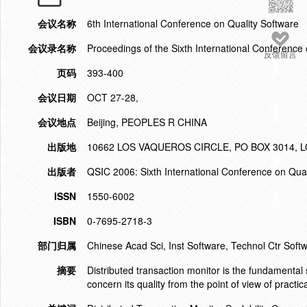
会议名称
6th International Conference on Quality Software
会议录名称
Proceedings of the Sixth International Conference
反馈留言
页码
393-400
会议日期
OCT 27-28,
会议地点
Beijing, PEOPLES R CHINA
出版地
10662 LOS VAQUEROS CIRCLE, PO BOX 3014, L
出版者
QSIC 2006: Sixth International Conference on Qua
ISSN
1550-6002
ISBN
0-7695-2718-3
部门归属
Chinese Acad Sci, Inst Software, Technol Ctr Soft
摘要
Distributed transaction monitor is the fundamental 
concern its quality from the point of view of practi