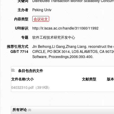
关键词
Distributed Transaction Monitor Scalability Concu
主办者
Peking Univ
内容类型
会议论文
URI标识
http://ir.iscas.ac.cn/handle/311060/11992
专题
软件工程技术研究开发中心
推荐引用方式
Jin Beihong,Li Gang,Zhang Liang. reconstruct the
GB/T 7714
CIRCLE, PO BOX 3014, LOS ALAMITOS, CA 90720-1
Software, Proceedings,2006:393-400.
条目包含的文件
文件名称/大小
文献类型
版本
04032310.pdf（391KB）
所有评论
(0)