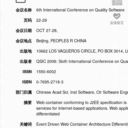
会议名称
6th International Conference on Quality Software
页码
22-29
反馈留言
会议日期
OCT 27-28,
会议地点
Beijing, PEOPLES R CHINA
出版地
10662 LOS VAQUEROS CIRCLE, PO BOX 3014, L
出版者
QSIC 2006: Sixth International Conference on Qua
ISSN
1550-6002
ISBN
0-7695-2718-3
部门归属
Chinese Acad Sci, Inst Software, Ctr Software Eng
摘要
Web container conforming to J2EE specification i
services for internet-based applications. Web appl
differentiated
关键词
Event Driven Web Container Architecture Different