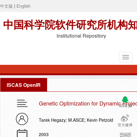
中文版
|
English
中国科学院软件研究所机构
Institutional Repository
ISCAS OpenIR
Genetic Optimization for Dynamic Projec
QQ客服
Tarek Hegazy; M.ASCE; Kevin Petzold
官方微博
2003