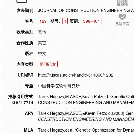
发表期刊
JOURNAL OF CONSTRUCTION ENGINEERING 
卷号
129
期号:
4
页码:
396–404
反馈留言
收录类别
其他
合作性质
其它
语种
中文
内容类型
期刊论文
URI标识
http://ir.iscas.ac.cn/handle/311060/1202
专题
中国科学院软件研究所
推荐引用方式
Tarek Hegazy,M.ASCE,Kevin Petzold. Genetic Opti
GB/T 7714
CONSTRUCTION ENGINEERING AND MANAGEMEN
APA
Tarek Hegazy,M.ASCE,&Kevin Petzold.(2003).Geneti
CONSTRUCTION ENGINEERING AND MANAGE
MLA
Tarek Hegazy,et al."Genetic Optimization for Dynam