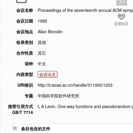
会议名称
Proceedings of the seventeenth annual ACM symp
会议日期
1985
反馈留言
会议地点
Allan Borodin
收录类别
其他
合作性质
其它
语种
中文
内容类型
会议论文
URI标识
http://ir.iscas.ac.cn/handle/311060/1203
专题
中国科学院软件研究所
推荐引用方式
L A Levin. One-way functions and pseudorandom 
GB/T 7714
条目包含的文件