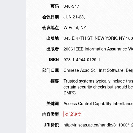
页码
340-347
会议日期
JUN 21-23,
会议地点
W Point, NY
出版地
345 E 47TH ST, NEW YORK, NY 10
出版者
2006 IEEE Information Assurance W
ISBN
978-1-4244-0129-1
部门归属
Chinese Acad Sci, Inst Software, Bei
摘要
Trusted systems typically include tr
certain security checks but should be
DMPC
关键词
Access Control Capability Inheritanc
内容类型
会议论文
URI标识
http://ir.iscas.ac.cn/handle/311060/