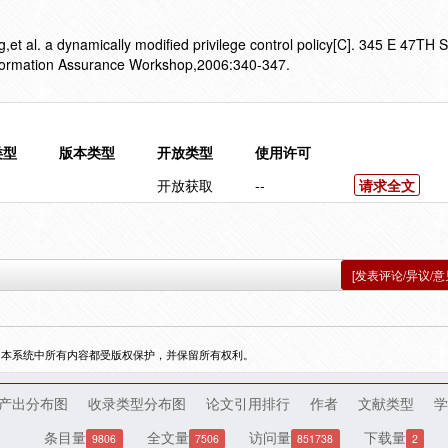
et al. a dynamically modified privilege control policy[C]. 345 E 47TH
ormation Assurance Workshop,2006:340-347.
类型
版本类型
开放类型
使用许可
开放获取
--
请求全文
[发表评论/异议/意
，本系统中所有内容都受版权保护，并保留所有权利。
产出分布图
收录类型分布图
论文引用排行
作者
文献类型
学
条目量
全文量
访问量
下载量
9806
7506
851738
2