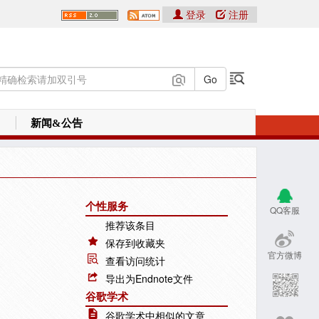
登录
注册
新闻&公告
个性服务
QQ客服
推荐该条目
保存到收藏夹
官方微博
查看访问统计
导出为Endnote文件
谷歌学术
谷歌学术中相似的文章