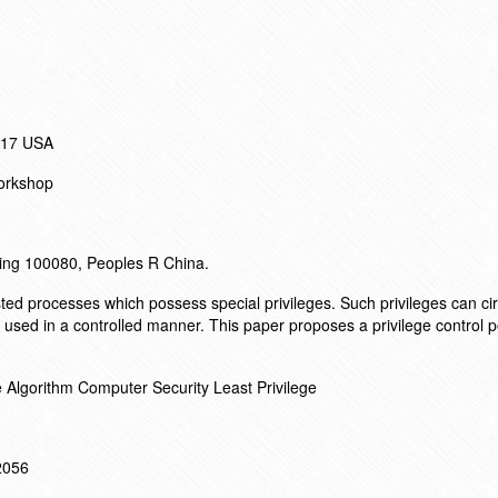
017 USA
orkshop
jing 100080, Peoples R China.
usted processes which possess special privileges. Such privileges can c
 used in a controlled manner. This paper proposes a privilege control po
e Algorithm Computer Security Least Privilege
12056