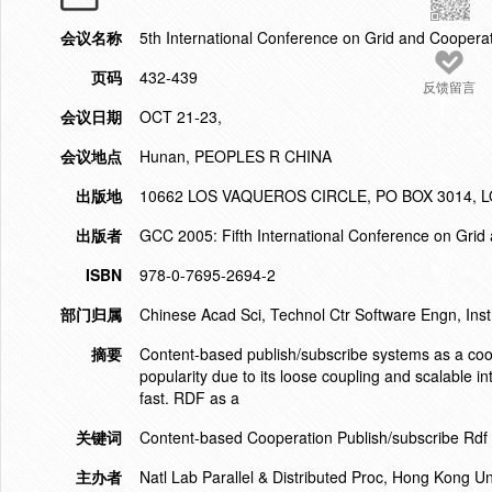
会议名称
5th International Conference on Grid and Cooper
页码
432-439
反馈留言
会议日期
OCT 21-23,
会议地点
Hunan, PEOPLES R CHINA
出版地
10662 LOS VAQUEROS CIRCLE, PO BOX 3014, L
出版者
GCC 2005: Fifth International Conference on Gri
ISBN
978-0-7695-2694-2
部门归属
Chinese Acad Sci, Technol Ctr Software Engn, Inst
摘要
Content-based publish/subscribe systems as a coop
popularity due to its loose coupling and scalable i
fast. RDF as a
关键词
Content-based Cooperation Publish/subscribe Rdf
主办者
Natl Lab Parallel & Distributed Proc, Hong Kong U