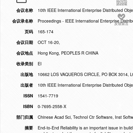
会议名称
10th IEEE International Enterprise Distributed Ob
会议录名称
Proceedings - IEEE International Enterprise Dist
反馈留言
页码
165-174
会议日期
OCT 16-20,
会议地点
Hong Kong, PEOPLES R CHINA
收录类别
EI
出版地
10662 LOS VAQUEROS CIRCLE, PO BOX 3014, L
出版者
10th IEEE International Enterprise Distributed O
ISSN
1541-7719
ISBN
0-7695-2558-X
部门归属
Chinese Acad Sci, Technol Ctr Software, Inst Soft
摘要
End-to-End Reliability is an important issue in buil