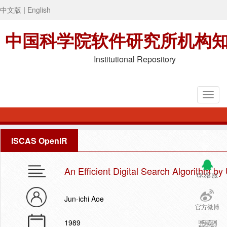
中文版
|
English
中国科学院软件研究所机构
Institutional Repository
ISCAS OpenIR
An Efficient Digital Search Algorithm by
QQ客服
Jun-ichi Aoe
官方微博
1989