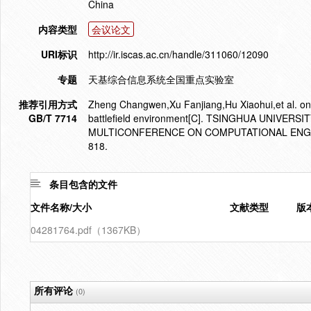
China
内容类型
会议论文
URI标识
http://ir.iscas.ac.cn/handle/311060/12090
专题
天基综合信息系统全国重点实验室
推荐引用方式
Zheng Changwen,Xu Fanjiang,Hu Xiaohui,et al. onl
GB/T 7714
battlefield environment[C]. TSINGHUA UNIVER
MULTICONFERENCE ON COMPUTATIONAL ENGINE
818.
条目包含的文件
文件名称/大小
文献类型
版
04281764.pdf（1367KB）
所有评论
(0)