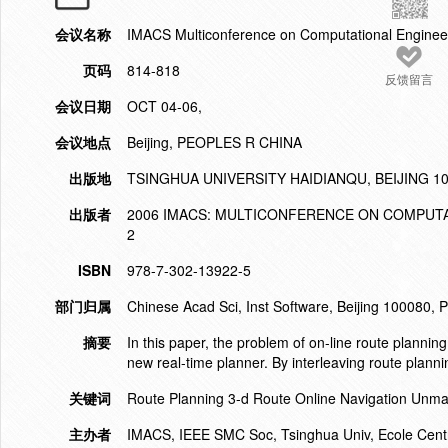
会议名称
IMACS Multiconference on Computational Engineer
页码
814-818
反馈留言
会议日期
OCT 04-06,
会议地点
Beijing, PEOPLES R CHINA
出版地
TSINGHUA UNIVERSITY HAIDIANQU, BEIJING 1
出版者
2006 IMACS: MULTICONFERENCE ON COMPUTAT
2
ISBN
978-7-302-13922-5
部门归属
Chinese Acad Sci, Inst Software, Beijing 100080, 
摘要
In this paper, the problem of on-line route plannin
new real-time planner. By interleaving route plannin
关键词
Route Planning 3-d Route Online Navigation Unma
主办者
IMACS, IEEE SMC Soc, Tsinghua Univ, Ecole Centrale