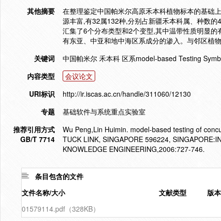
其他摘要
在整理鉴定中国帕米尔高原禾本科植物标本的基础上
源丰富,有32属132种,分别占新疆禾本科属、种数的
汇集了6个分布类型和2个变型,其中温带性质明显的有25
有东亚、中亚和地中海区系成分的渗入。与邻区植物
关键词
中国帕米尔 禾本科 区系model-based Testing Symbolic T
内容类型
会议论文
URI标识
http://ir.iscas.ac.cn/handle/311060/12130
专题
基础软件与系统重点实验室
推荐引用方式
Wu Peng,Lin Huimin. model-based testing of concu
GB/T 7714
TUCK LINK, SINGAPORE 596224, SINGAPORE
KNOWLEDGE ENGINEERING,2006:727-746.
条目包含的文件
文件名称/大小
文献类型
版本
01579114.pdf（328KB）