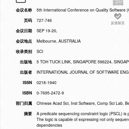
会议名称
5th International Conference on Quality Software 
页码
727-746
反馈留言
会议日期
SEP 19-20,
会议地点
Melbourne, AUSTRALIA
收录类别
SCI
出版地
5 TOH TUCK LINK, SINGAPORE 596224, SINGA
出版者
INTERNATIONAL JOURNAL OF SOFTWARE ENG
ISSN
0218-1940
ISBN
0-7695-2472-9
部门归属
Chinese Acad Sci, Inst Software, Comp Sci Lab, B
摘要
A predicate sequencing constraint logic (PSCL) is 
The logic is capable of expressing not only sequen
dependencies