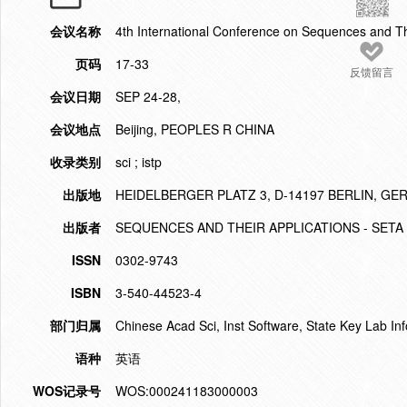
会议名称
4th International Conference on Sequences and Th
页码
17-33
反馈留言
会议日期
SEP 24-28,
会议地点
Beijing, PEOPLES R CHINA
收录类别
sci ; istp
出版地
HEIDELBERGER PLATZ 3, D-14197 BERLIN, G
出版者
SEQUENCES AND THEIR APPLICATIONS - SETA 
ISSN
0302-9743
ISBN
3-540-44523-4
部门归属
Chinese Acad Sci, Inst Software, State Key Lab In
语种
英语
WOS记录号
WOS:000241183000003