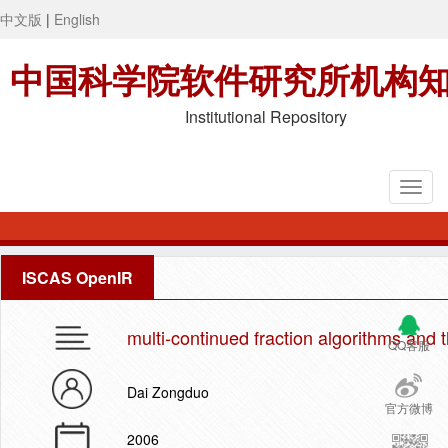
中文版
|
English
中国科学院软件研究所机构
Institutional Repository
ISCAS OpenIR
multi-continued fraction algorithms and 
QQ客服
Dai Zongduo
官方微博
2006