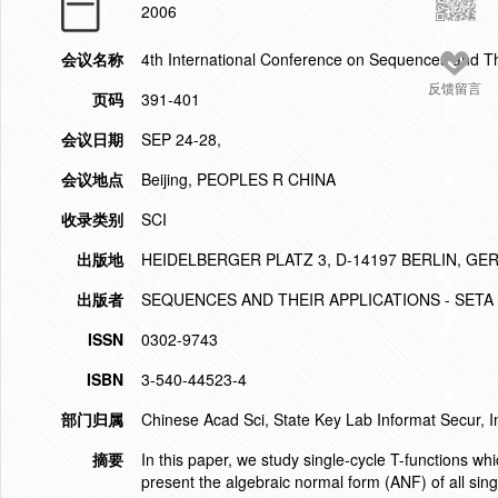
2006
会议名称
4th International Conference on Sequences and Th
反馈留言
页码
391-401
会议日期
SEP 24-28,
会议地点
Beijing, PEOPLES R CHINA
收录类别
SCI
出版地
HEIDELBERGER PLATZ 3, D-14197 BERLIN, G
出版者
SEQUENCES AND THEIR APPLICATIONS - SETA 
ISSN
0302-9743
ISBN
3-540-44523-4
部门归属
Chinese Acad Sci, State Key Lab Informat Secur, I
摘要
In this paper, we study single-cycle T-functions w
present the algebraic normal form (ANF) of all sing