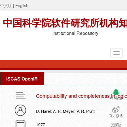
中文版
|
English
中国科学院软件研究所机构
Institutional Repository
ISCAS OpenIR
Computability and completeness in logic
QQ客服
D. Harel; A. R. Meyer; V. R. Pratt
官方微博
1977