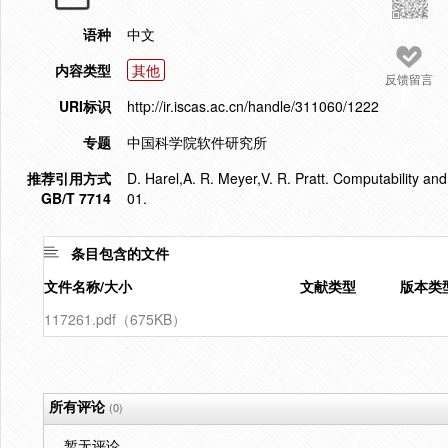
语种
中文
内容类型
其他
反馈留言
URI标识
http://ir.iscas.ac.cn/handle/311060/1222
专题
中国科学院软件研究所
推荐引用方式
D. Harel,A. R. Meyer,V. R. Pratt. Computability an
GB/T 7714
01.
条目包含的文件
文件名称/大小
文献类型
版本类
117261.pdf（675KB）
所有评论
(0)
暂无评论