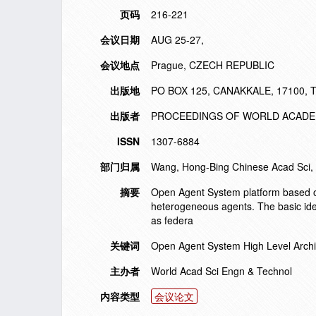
页码
216-221
会议日期
AUG 25-27,
会议地点
Prague, CZECH REPUBLIC
出版地
PO BOX 125, CANAKKALE, 17100,
出版者
PROCEEDINGS OF WORLD ACADEM
ISSN
1307-6884
部门归属
Wang, Hong-Bing Chinese Acad Sci, G
摘要
Open Agent System platform based on 
heterogeneous agents. The basic idea
as federa
关键词
Open Agent System High Level Arch
主办者
World Acad Sci Engn & Technol
内容类型
会议论文