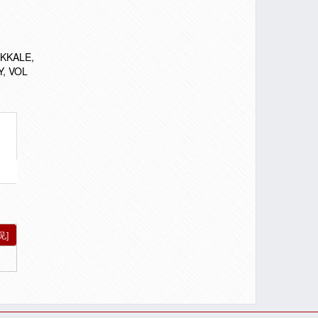
AKKALE,
, VOL
见]