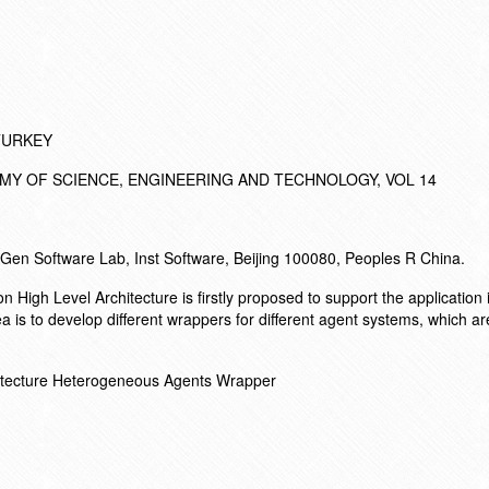
 TURKEY
Y OF SCIENCE, ENGINEERING AND TECHNOLOGY, VOL 14
en Software Lab, Inst Software, Beijing 100080, Peoples R China.
High Level Architecture is firstly proposed to support the application 
 is to develop different wrappers for different agent systems, which a
itecture Heterogeneous Agents Wrapper