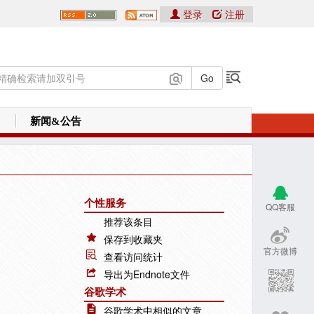
登录
注册
新闻&公告
个性服务
QQ客服
推荐该条目
保存到收藏夹
官方微博
查看访问统计
导出为Endnote文件
谷歌学术
谷歌学术中相似的文章