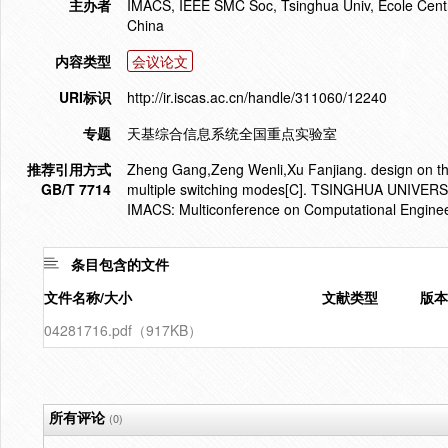
主办者
IMACS, IEEE SMC Soc, Tsinghua Univ, Ecole Centrale
China
内容类型
会议论文
URI标识
http://ir.iscas.ac.cn/handle/311060/12240
专题
天基综合信息系统全国重点实验室
推荐引用方式
Zheng Gang,Zeng Wenli,Xu Fanjiang. design on the
GB/T 7714
multiple switching modes[C]. TSINGHUA UNIVE
IMACS: Multiconference on Computational Engineer
条目包含的文件
文件名称/大小
文献类型
版本
04281716.pdf（917KB）
所有评论
(0)