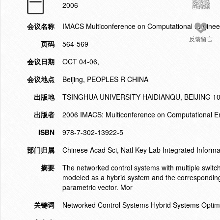
2006
会议名称
IMACS Multiconference on Computational Engineer
反馈留言
页码
564-569
会议日期
OCT 04-06,
会议地点
Beijing, PEOPLES R CHINA
出版地
TSINGHUA UNIVERSITY HAIDIANQU, BEIJING 1
出版者
2006 IMACS: Multiconference on Computational Eng
ISBN
978-7-302-13922-5
部门归属
Chinese Acad Sci, Natl Key Lab Integrated Informa
摘要
The networked control systems with multiple switc
modeled as a hybrid system and the corresponding o
parametric vector. Mor
关键词
Networked Control Systems Hybrid Systems Optim