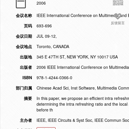
2006
会议名称
IEEE International Conference on Multimedia and
反馈留言
页码
693-696
会议日期
JUL 09-12,
会议地点
Toronto, CANADA
出版地
345 E 47TH ST, NEW YORK, NY 10017 USA
出版者
2006 IEEE International Conference on Multimedia
ISBN
978-1-4244-0366-0
部门归属
Chinese Acad Sci, Inst Software, Multimedia Comm
摘要
In this paper, we propose an efficient intra refres
determining the intra refreshing ratio and the loca
before th
主办者
IEEE, IEEE Circuits & Syst Soc, IEEE Commun So