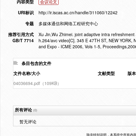
内容类型
会议论文
URI标识
http://ir.iscas.ac.cn/handle/311060/12242
专题
多媒体通信和网络工程研究中心
推荐引用方式
Xu Jin,Wu Zhimei. joint adaptive intra refreshment 
GB/T 7714
h.264/avc video[C]. 345 E 47TH ST, NEW YORK, N
and Expo - ICME 2006, Vols 1-5, Proceedings,200
条目包含的文件
文件名称/大小
文献类型
版本
04036694.pdf（109KB）
所有评论
(0)
暂无评论
除非特别说明，本系统中所有内