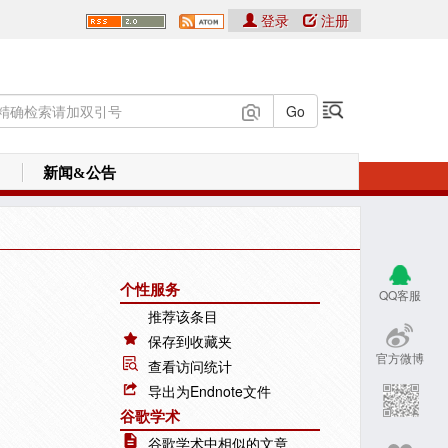
登录
注册
新闻&公告
个性服务
QQ客服
推荐该条目
保存到收藏夹
官方微博
查看访问统计
导出为Endnote文件
谷歌学术
谷歌学术中相似的文章