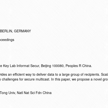
 BERLIN, GERMANY
oceedings
te Key Lab Informat Secur, Beijing 100080, Peoples R China.
s an efficient way to deliver data to a large group of recipients. Scala
ey challenges for secure multicast. In this paper, we propose a novel gr
Tong Univ, Natl Nat Sci Fdn China