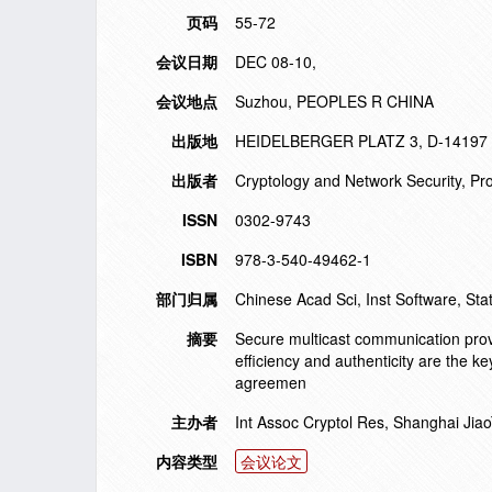
页码
55-72
会议日期
DEC 08-10,
会议地点
Suzhou, PEOPLES R CHINA
出版地
HEIDELBERGER PLATZ 3, D-14197
出版者
Cryptology and Network Security, Pr
ISSN
0302-9743
ISBN
978-3-540-49462-1
部门归属
Chinese Acad Sci, Inst Software, Sta
摘要
Secure multicast communication provide
efficiency and authenticity are the k
agreemen
主办者
Int Assoc Cryptol Res, Shanghai Jiao
内容类型
会议论文