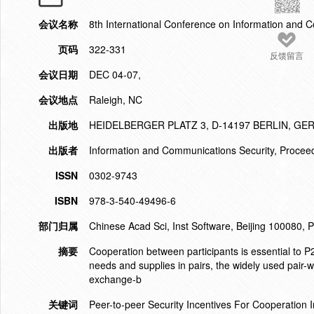
会议名称
8th International Conference on Information and 
页码
322-331
反馈留言
会议日期
DEC 04-07,
会议地点
Raleigh, NC
出版地
HEIDELBERGER PLATZ 3, D-14197 BERLIN, G
出版者
Information and Communications Security, Procee
ISSN
0302-9743
ISBN
978-3-540-49496-6
部门归属
Chinese Acad Sci, Inst Software, Beijing 100080, 
摘要
Cooperation between participants is essential to P2
needs and supplies in pairs, the widely used pai
exchange-b
关键词
Peer-to-peer Security Incentives For Cooperatio