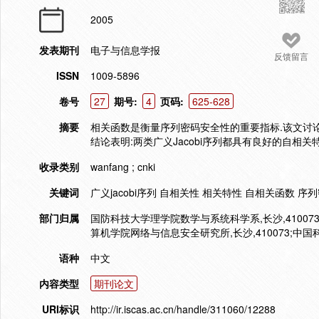
2005
发表期刊
电子与信息学报
反馈留言
ISSN
1009-5896
卷号
27
期号:
4
页码:
625-628
摘要
相关函数是衡量序列密码安全性的重要指标.该文讨论了
结论表明:两类广义Jacobi序列都具有良好的自相关特
收录类别
wanfang ; cnki
关键词
广义jacobi序列 自相关性 相关特性 自相关函数 序
部门归属
国防科技大学理学院数学与系统科学系,长沙,41007
算机学院网络与信息安全研究所,长沙,410073;中国
语种
中文
内容类型
期刊论文
URI标识
http://ir.iscas.ac.cn/handle/311060/12288