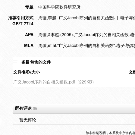
专题
中国科学院软件研究所
推荐引用方式
周璇,李超. 广义Jacobi序列的自相关函数[J]. 电子与信息学
GB/T 7714
APA
周璇,&李超.(2005).广义Jacobi序列的自相关函数.
电
MLA
周璇,et al."广义Jacobi序列的自相关函数".
电子与信
条目包含的文件
文件名称/大小
文
广义Jacobi序列的自相关函数.pdf（229KB）
所有评论
(0)
暂无评论
除非特别说明，本系统中所有内