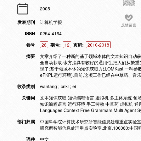
2005
发表期刊
计算机学报
反馈留言
ISSN
0254-4164
卷号
28
期号:
12
页码:
2010-2018
摘要
文章介绍了一种新的基于领域本体的文本知识自动获
全自动获取.该方法具有较好的通用性,把人们从繁重
现了:基于领域本体的知识获取方法OMKast;一种参数化
ePKPL运行环境).目前,这项工作已经在中草药、
收录类别
wanfang ; cnki ; ei
关键词
文本知识获取 知识编程语言 虚拟机 多主体系统 领域
知识编程语言 运行环境 手工劳动 中草药 虚拟机 通用性 全
Languages Context Free Grammars Multi Agent Sy
部门归属
中国科学院计算技术研究所智能信息处理重点实验室,北京
研究所智能信息处理重点实验室,北京,100080;中国科
语种
中文