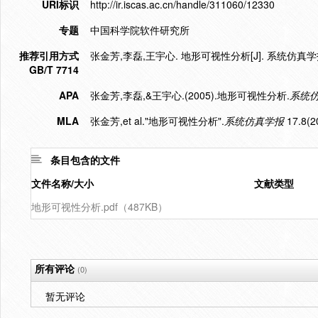
URI标识
http://ir.iscas.ac.cn/handle/311060/12330
专题
中国科学院软件研究所
推荐引用方式
张金芳,李磊,王宇心. 地形可视性分析[J]. 系统仿真学报,200
GB/T 7714
APA
张金芳,李磊,&王宇心.(2005).地形可视性分析.
系统
MLA
张金芳,et al."地形可视性分析".
系统仿真学报
17.8(2
条目包含的文件
文件名称/大小
文献类型
地形可视性分析.pdf（487KB）
所有评论
(0)
暂无评论