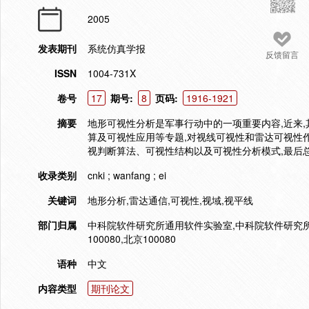
2005
发表期刊
系统仿真学报
反馈留言
ISSN
1004-731X
卷号
17
期号:
8
页码:
1916-1921
摘要
地形可视性分析是军事行动中的一项重要内容,近来
算及可视性应用等专题,对视线可视性和雷达可视性
视判断算法、可视性结构以及可视性分析模式,最后
收录类别
cnki ; wanfang ; ei
关键词
地形分析,雷达通信,可视性,视域,视平线
部门归属
中科院软件研究所通用软件实验室,中科院软件研究所通
100080,北京100080
语种
中文
内容类型
期刊论文