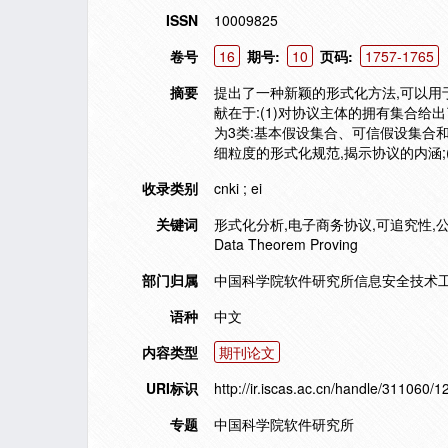
ISSN
10009825
卷号
16
期号:
10
页码:
1757-1765
摘要
提出了一种新颖的形式化方法,可以用
献在于:(1)对协议主体的拥有集合给
为3类:基本假设集合、可信假设集合和
细粒度的形式化规范,揭示协议的内涵;
收录类别
cnki ; ei
关键词
形式化分析,电子商务协议,可追究性,公平性,可信第三方
Data Theorem Proving
部门归属
中国科学院软件研究所信息安全技术工程研
语种
中文
内容类型
期刊论文
URI标识
http://ir.iscas.ac.cn/handle/311060/
专题
中国科学院软件研究所