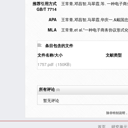
推荐引用方式
王常青,邓昌智,马翠霞,等. 一种电子商务协议
GB/T 7714
APA
王常青,邓昌智,马翠霞,华庆一,&戴国忠
MLA
王常青,et al."一种电子商务协议形式
条目包含的文件
文件名称/大小
文献类型
1757.pdf（150KB）
所有评论
(0)
暂无评论
除非特别说明
首页
研究单元