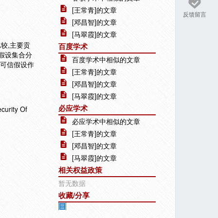
[王常青]的文章
反馈留言
[邓昌智]的文章
[马翠霞]的文章
较,主要贡
百度学术
态假设集合分
百度学术中相似的文章
对可信假设作
[王常青]的文章
[邓昌智]的文章
[马翠霞]的文章
必应学术
rity Of
必应学术中相似的文章
[王常青]的文章
[邓昌智]的文章
[马翠霞]的文章
相关权益政策
暂无数据
收藏/分享