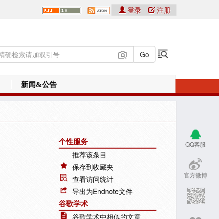
登录
注册
新闻&公告
个性服务
QQ客服
推荐该条目
保存到收藏夹
官方微博
查看访问统计
导出为Endnote文件
谷歌学术
谷歌学术中相似的文章