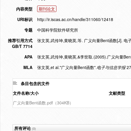
内容类型
期刊论文
URI标识
http://ir.iscas.ac.cn/handle/311060/12418
专题
中国科学院软件研究所
推荐引用方式
张文英,武传坤,黄晓英,等. 广义向量Bent函数[J]. 电子与信
GB/T 7714
APA
张文英,武传坤,黄晓英,&李世取.(2005).广义向量Ben
MLA
张文英,et al."广义向量Bent函数".
电子与信息学报
27
条目包含的文件
文件名称/大小
文献类型
广义向量Bent函数.pdf（304KB）
所有评论
(0)