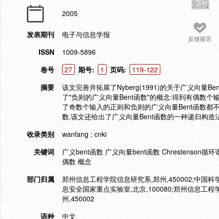
2005
发表期刊
电子与信息学报
反馈留言
ISSN
1009-5896
卷号
27
期号:
1
页码:
119-122
摘要
该文完善并拓展了Nyberg(1991)的关于广义向量B
了"负则的广义向量Bent函数"的概念:得到有偶数
了奇数个输入的正则和负则的广义向量Bent函数都
数.该文还给出了广义向量Bent函数的一种递归构造法
收录类别
wanfang ; cnki
关键词
广义bent函数 广义向量bent函数 Chrestenso
偶数 概念
部门归属
郑州信息工程学院信息研究系,郑州,450002;中国
息安全国家重点实验室,北京,100080;郑州信息工程
州,450002
语种
中文