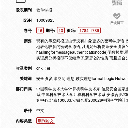
发表期刊
软件学报
ISSN
10009825
反馈留言
卷号
16
期号:
10
页码:
1784-1789
摘要
现有的串空间模型由于没有抽象更多的密码学原语,
地表达较多的密码学原语,以满足分析复杂安全协议的需
hashingformessageauthentication
实理想分析模型不仅继承了原理论的性质,而且适合分析
收录类别
cnki ; ei
关键词
安全协议,串空间,理想,诚实理想formal Logic Network Pro
部门归属
中国科学技术大学计算机科学技术系,信息安全国家重
系,中国科学技术大学计算机科学技术系 安徽合肥2300
究中心,北京100083,安徽合肥230026中国科学院
语种
中文
内容类型
期刊论文