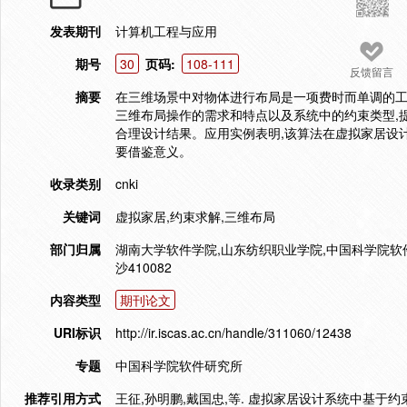
发表期刊
计算机工程与应用
期号
30
页码:
108-111
反馈留言
摘要
在三维场景中对物体进行布局是一项费时而单调的工
三维布局操作的需求和特点以及系统中的约束类型,
合理设计结果。应用实例表明,该算法在虚拟家居设
要借鉴意义。
收录类别
cnki
关键词
虚拟家居,约束求解,三维布局
部门归属
湖南大学软件学院,山东纺织职业学院,中国科学院软件所,湖
沙410082
内容类型
期刊论文
URI标识
http://ir.iscas.ac.cn/handle/311060/12438
专题
中国科学院软件研究所
推荐引用方式
王征,孙明鹏,戴国忠,等. 虚拟家居设计系统中基于约束的三维