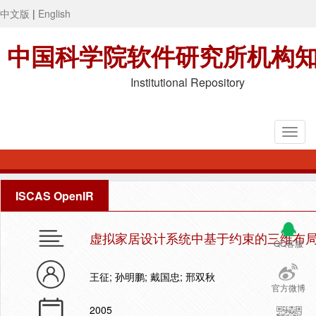
中文版
|
English
中国科学院软件研究所机构
Institutional Repository
ISCAS OpenIR
虚拟家居设计系统中基于约束的三维布
QQ客服
王征; 孙明鹏; 戴国忠; 邢双秋
官方微博
2005