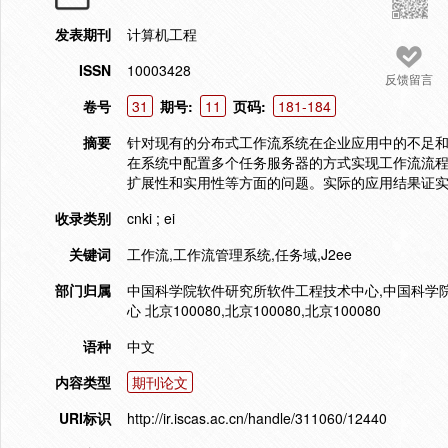
发表期刊
计算机工程
ISSN
10003428
反馈留言
卷号
31
期号:
11
页码:
181-184
摘要
针对现有的分布式工作流系统在企业应用中的不足和
在系统中配置多个任务服务器的方式实现工作流流程
扩展性和实用性等方面的问题。实际的应用结果证
收录类别
cnki ; ei
关键词
工作流,工作流管理系统,任务域,J2ee
部门归属
中国科学院软件研究所软件工程技术中心,中国科学
心 北京100080,北京100080,北京100080
语种
中文
内容类型
期刊论文
URI标识
http://ir.iscas.ac.cn/handle/311060/12440