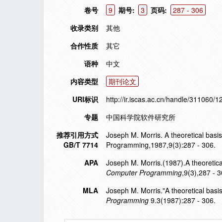
卷号
9
期号:
3
页码:
287 - 306
收录类别
其他
合作性质
其它
语种
中文
内容类型
期刊论文
URI标识
http://ir.iscas.ac.cn/handle/311060/1
专题
中国科学院软件研究所
推荐引用方式
Joseph M. Morris. A theoretical basi
GB/T 7714
Programming,1987,9(3):287 - 306.
APA
Joseph M. Morris.(1987).A theoretica
Computer Programming
,9(3),287 - 3
MLA
Joseph M. Morris."A theoretical basi
Programming
9.3(1987):287 - 306.