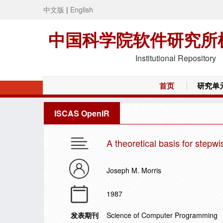
中文版
|
English
中国科学院软件研究所
Institutional Repository
首页
研究单
ISCAS OpenIR
A theoretical basis for step
Joseph M. Morris
1987
发表期刊
Science of Computer Programming