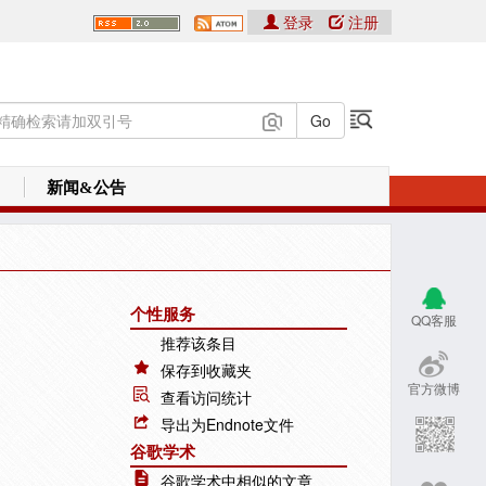
登录
注册
新闻&公告
个性服务
QQ客服
推荐该条目
保存到收藏夹
官方微博
查看访问统计
导出为Endnote文件
谷歌学术
谷歌学术中相似的文章