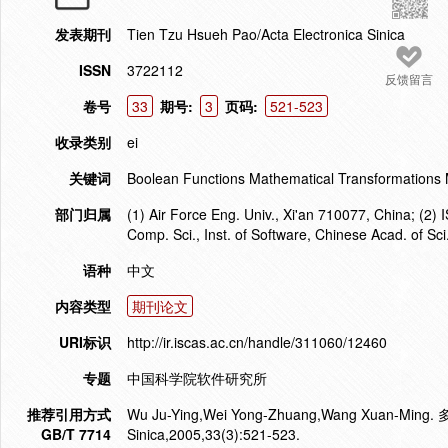
发表期刊
Tien Tzu Hsueh Pao/Acta Electronica Sinica
ISSN
3722112
反馈留言
卷号
33
期号:
3
页码:
521-523
收录类别
ei
关键词
Boolean Functions Mathematical Transformations 
部门归属
(1) Air Force Eng. Univ., Xi'an 710077, China; (2) I
Comp. Sci., Inst. of Software, Chinese Acad. of Sci
语种
中文
内容类型
期刊论文
URI标识
http://ir.iscas.ac.cn/handle/311060/12460
专题
中国科学院软件研究所
推荐引用方式
Wu Ju-Ying,Wei Yong-Zhuang,Wang Xuan-Ming.
GB/T 7714
Sinica,2005,33(3):521-523.