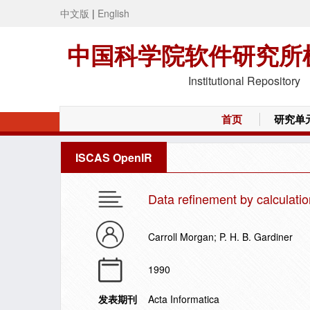
中文版
|
English
中国科学院软件研究所
Institutional Repository
首页
研究单
ISCAS OpenIR
Data refinement by calculatio
Carroll Morgan; P. H. B. Gardiner
1990
发表期刊
Acta Informatica