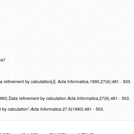
247
a refinement by calculation[J]. Acta Informatica,1990,27(6):481 - 503.
990).Data refinement by calculation.
Acta Informatica
,27(6),481 - 503.
 by calculation".
Acta Informatica
27.6(1990):481 - 503.