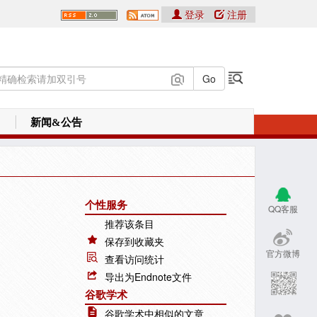
登录
注册
新闻&公告
个性服务
QQ客服
推荐该条目
保存到收藏夹
官方微博
查看访问统计
导出为Endnote文件
谷歌学术
谷歌学术中相似的文章